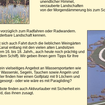
unendlicher Himmel,
verzauberte Landschaften
von der Morgendämmerung bis zum So
h vorzüglich zum Radfahren oder Radwandern.
nderbare Landschaft kennen.
 sich auch Fahrt durch die lieblichen Weingärten
anal entlang mit den vielen alten Landsitzen
m 16. bis 18. Jahrh., auch heute noch prächtig und
em Schiff). Wir geben Ihnen gern Tipps für Ihre
ein vielseitiges Angebot an Wassersportarten wie
Wasserski, Segeln, Tauchen sowie Angeln und
er finden hier einen Golfplatz mit 9 Löchern und
 gesorgt - oder wie wäre es mit Paragliding?
bote finden auch Aktivurlauber mit Sicherheit ein
ld, das ihnen zusagt.