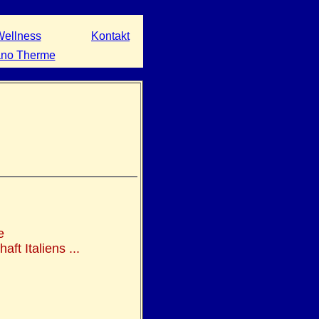
ellness
Kontakt
no Therme
e
ft Italiens ...